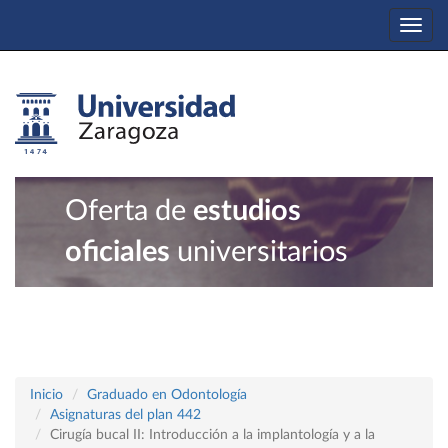
Togg
navi
Oferta de
estudios
oficiales
universitarios
Inicio
Graduado en Odontología
Asignaturas del plan 442
Cirugía bucal II: Introducción a la implantología y a la