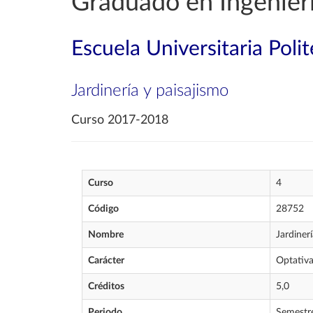
Graduado en Ingenierí
Escuela Universitaria Poli
Jardinería y paisajismo
Curso 2017-2018
Curso
4
Código
28752
Nombre
Jardiner
Carácter
Optativ
Créditos
5,0
Periodo
Semestr