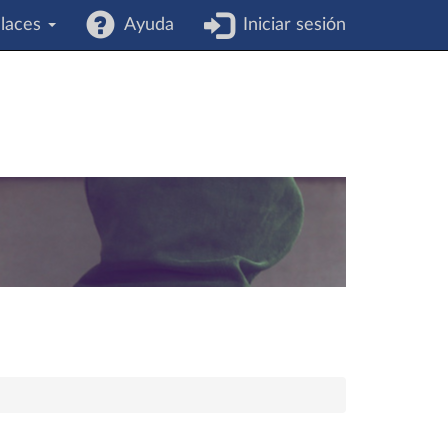
laces
Ayuda
Iniciar sesión