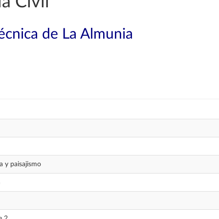
a Civil
técnica de La Almunia
ía y paisajismo
a
e 2