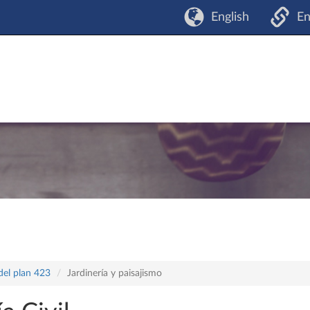
English
En
del plan 423
Jardinería y paisajismo