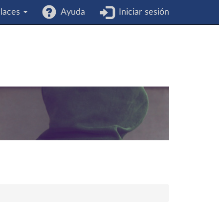
laces
Ayuda
Iniciar sesión