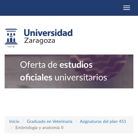
Togg
navi
Oferta de
estudios
oficiales
universitarios
Inicio
Graduado en Veterinaria
Asignaturas del plan 451
Embriología y anatomía II