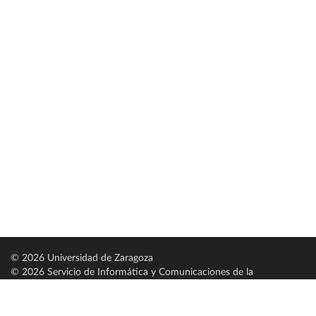
© 2026 Universidad de Zaragoza
© 2026 Servicio de Informática y Comunicaciones de la
Universidad de Zaragoza (
SICUZ
)
Universidad de Zaragoza
C/ Pedro Cerbuna, 12