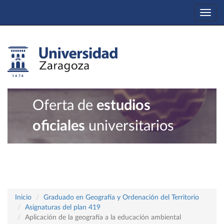
Togg
navi
Oferta de
estudios
oficiales
universitarios
Inicio
Graduado en Geografía y Ordenación del Territorio
Asignaturas del plan 419
Aplicación de la geografía a la educación ambiental