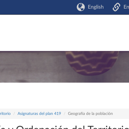
English
En
itorio
Asignaturas del plan 419
Geografía de la población