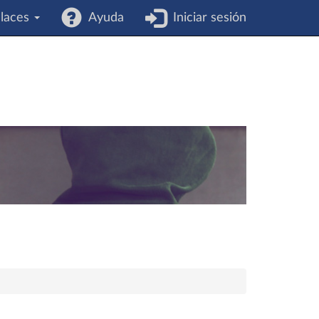
laces
Ayuda
Iniciar sesión