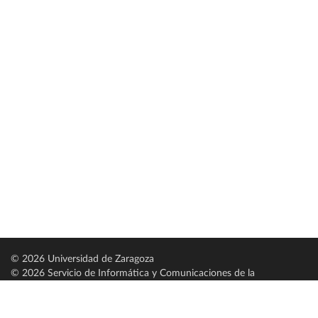
© 2026 Universidad de Zaragoza
© 2026 Servicio de Informática y Comunicaciones de la
Universidad de Zaragoza (
SICUZ
)
Universidad de Zaragoza
C/ Pedro Cerbuna, 12