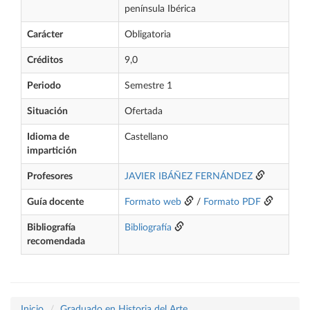
península Ibérica
Carácter
Obligatoria
Créditos
9,0
Periodo
Semestre 1
Situación
Ofertada
Idioma de
Castellano
impartición
Profesores
JAVIER IBÁÑEZ FERNÁNDEZ
Guía docente
Formato web
/
Formato PDF
Bibliografía
Bibliografía
recomendada
Inicio
Graduado en Historia del Arte