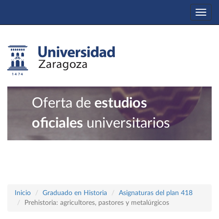
Togg
navi
Oferta de
estudios
oficiales
universitarios
Inicio
Graduado en Historia
Asignaturas del plan 418
Prehistoria: agricultores, pastores y metalúrgicos