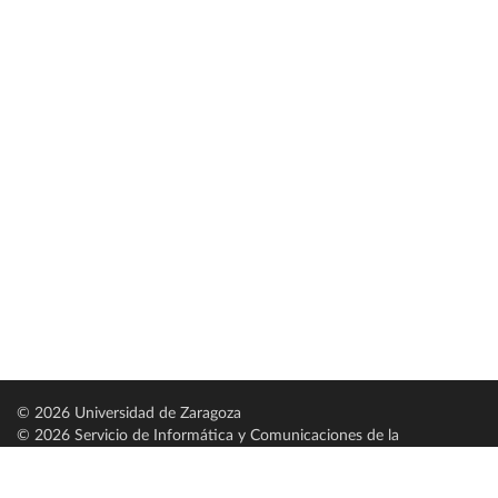
© 2026 Universidad de Zaragoza
© 2026 Servicio de Informática y Comunicaciones de la
Universidad de Zaragoza (
SICUZ
)
Universidad de Zaragoza