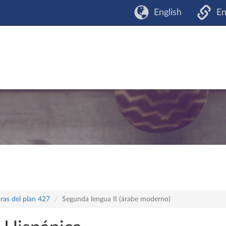
English
En
ras del plan 427
Segunda lengua II (árabe moderno)