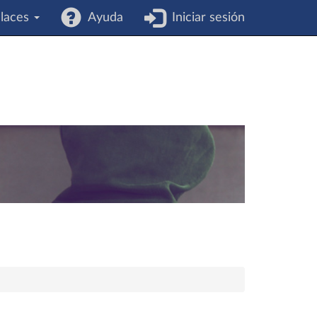
laces
Ayuda
Iniciar sesión