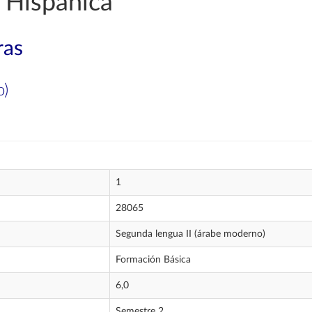
 Hispánica
ras
o)
1
28065
Segunda lengua II (árabe moderno)
Formación Básica
6,0
Semestre 2