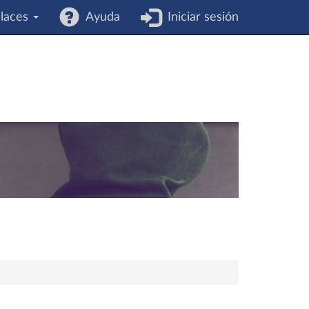
laces
Ayuda
Iniciar sesión