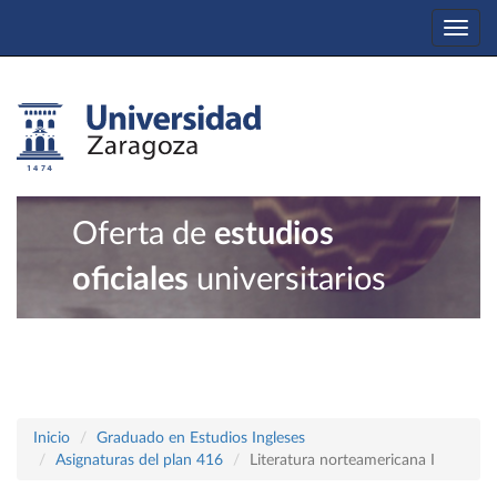
Togg
navi
Oferta de
estudios
oficiales
universitarios
Inicio
Graduado en Estudios Ingleses
Asignaturas del plan 416
Literatura norteamericana I