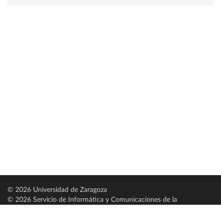
© 2026 Universidad de Zaragoza
© 2026 Servicio de Informática y Comunicaciones de la
Universidad de Zaragoza (
SICUZ
)
Universidad de Zaragoza