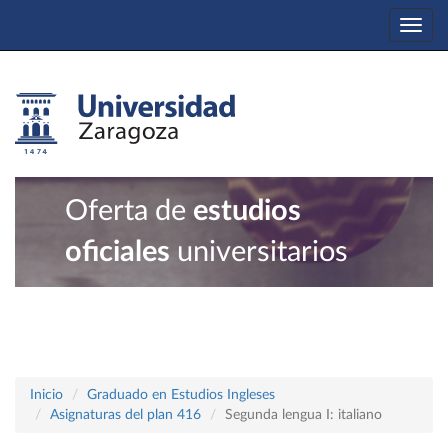
Togg
navi
Oferta de
estudios
oficiales
universitarios
Inicio
Graduado en Estudios Ingleses
Asignaturas del plan 416
Segunda lengua I: italiano