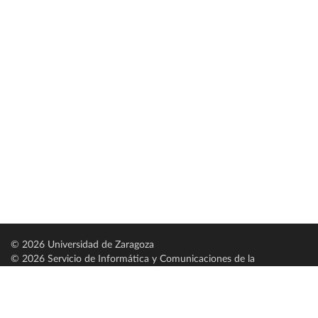
© 2026 Universidad de Zaragoza
© 2026 Servicio de Informática y Comunicaciones de la
Universidad de Zaragoza (
SICUZ
)
Universidad de Zaragoza
C/ Pedro Cerbuna, 12
ES-50009 Zaragoza