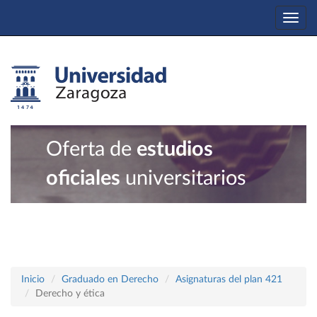
Togg
navi
Oferta de
estudios
oficiales
universitarios
Inicio
Graduado en Derecho
Asignaturas del plan 421
Derecho y ética