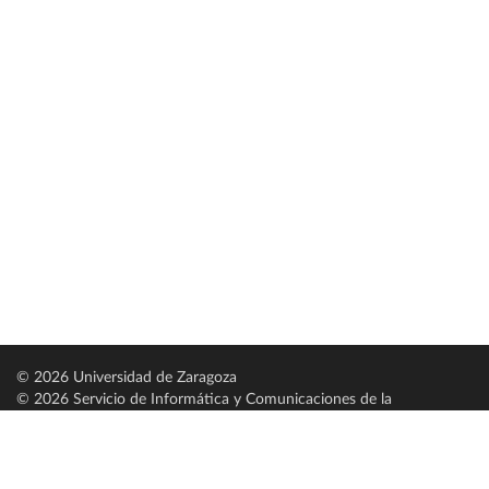
© 2026 Universidad de Zaragoza
© 2026 Servicio de Informática y Comunicaciones de la
Universidad de Zaragoza (
SICUZ
)
Universidad de Zaragoza
C/ Pedro Cerbuna, 12
ES-50009 Zaragoza