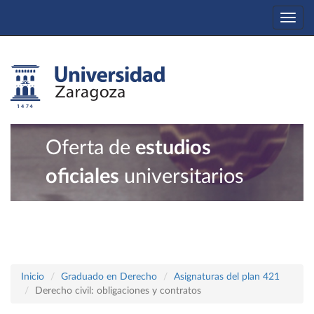
Togg
navi
Oferta de
estudios
oficiales
universitarios
Inicio
Graduado en Derecho
Asignaturas del plan 421
Derecho civil: obligaciones y contratos