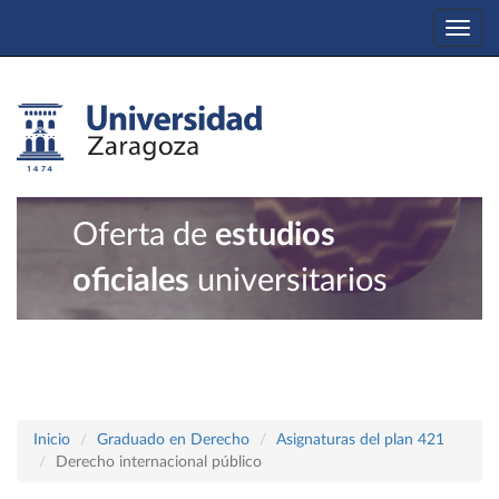
Togg
navi
Oferta de
estudios
oficiales
universitarios
Inicio
Graduado en Derecho
Asignaturas del plan 421
Derecho internacional público