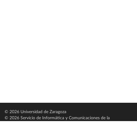
© 2026 Universidad de Zaragoza
© 2026 Servicio de Informática y Comunicaciones de la
Universidad de Zaragoza (
SICUZ
)
Universidad de Zaragoza
C/ Pedro Cerbuna, 12