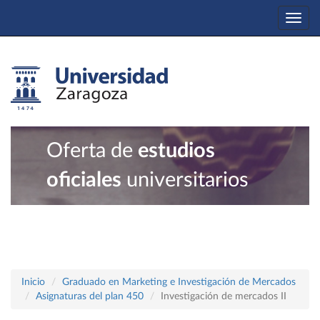
Togg
navi
Oferta de
estudios
oficiales
universitarios
Inicio
Graduado en Marketing e Investigación de Mercados
Asignaturas del plan 450
Investigación de mercados II