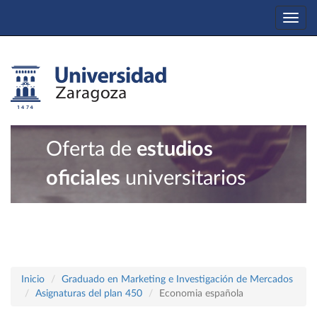
Togg
navi
Oferta de
estudios
oficiales
universitarios
Inicio
Graduado en Marketing e Investigación de Mercados
Asignaturas del plan 450
Economia española