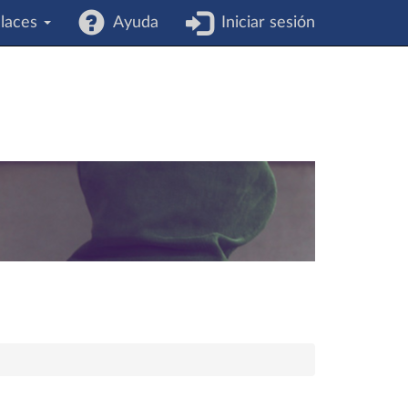
laces
Ayuda
Iniciar sesión