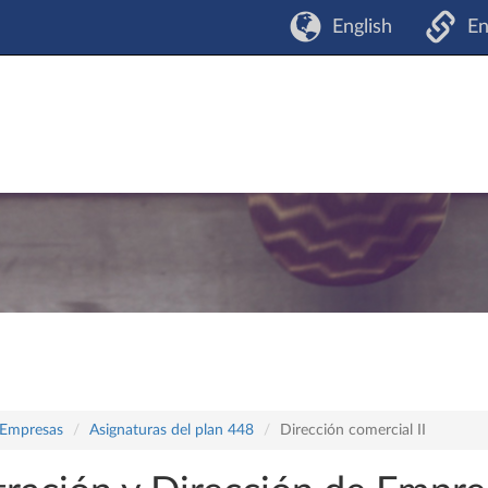
English
En
 Empresas
Asignaturas del plan 448
Dirección comercial II