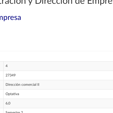
ración y Dirección de Empre
mpresa
4
27349
Dirección comercial II
Optativa
6,0
Semestre 2