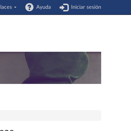
laces
Ayuda
Iniciar sesión