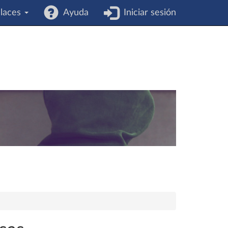
laces
Ayuda
Iniciar sesión