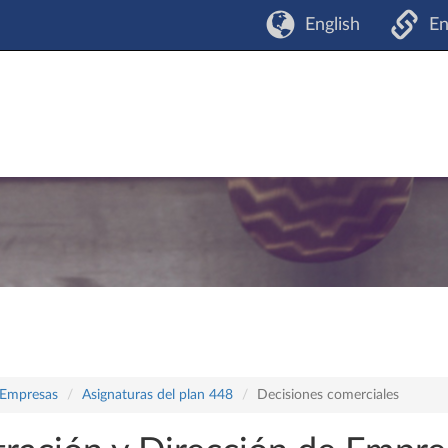
English
En
 Empresas
Asignaturas del plan 448
Decisiones comerciales