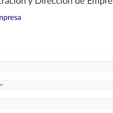
ración y Dirección de Empre
mpresa
es