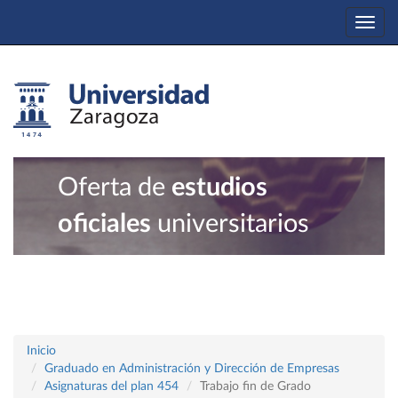
Togg
navi
Oferta de
estudios
oficiales
universitarios
Inicio
Graduado en Administración y Dirección de Empresas
Asignaturas del plan 454
Trabajo fin de Grado