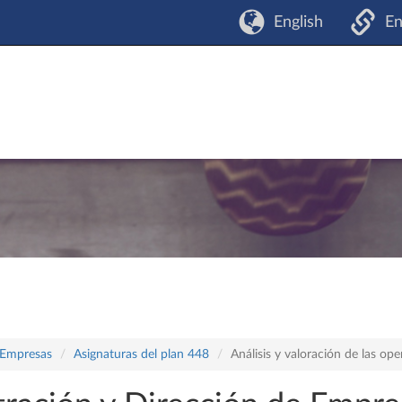
English
En
 Empresas
Asignaturas del plan 448
Análisis y valoración de las ope