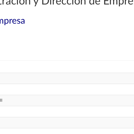
ración y Dirección de Empre
mpresa
II