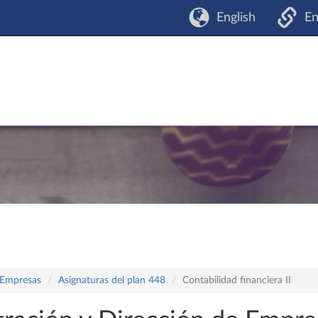
English
En
 Empresas
Asignaturas del plan 448
Contabilidad financiera II