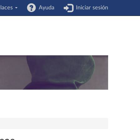
laces
Ayuda
Iniciar sesión