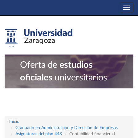
Togg
navi
Oferta de
estudios
oficiales
universitarios
Inicio
Graduado en Administración y Dirección de Empresas
Asignaturas del plan 448
Contabilidad financiera I