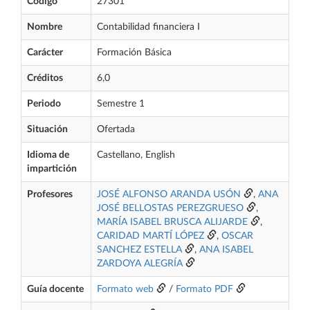
Código
27301
Nombre
Contabilidad financiera I
Carácter
Formación Básica
Créditos
6,0
Periodo
Semestre 1
Situación
Ofertada
Idioma de
Castellano, English
impartición
Profesores
JOSÉ ALFONSO ARANDA USÓN
,
ANA
JOSÉ BELLOSTAS PEREZGRUESO
,
MARÍA ISABEL BRUSCA ALIJARDE
,
CARIDAD MARTÍ LÓPEZ
,
OSCAR
SANCHEZ ESTELLA
,
ANA ISABEL
ZARDOYA ALEGRÍA
Guía docente
Formato web
/
Formato PDF