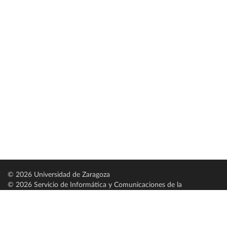
© 2026 Universidad de Zaragoza
© 2026 Servicio de Informática y Comunicaciones de la
Universidad de Zaragoza (
SICUZ
)
Universidad de Zaragoza
C/ Pedro Cerbuna, 12
ES-50009 Zaragoza