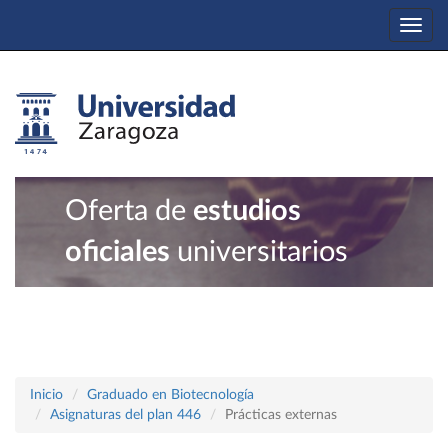
Togg
navi
Oferta de
estudios
oficiales
universitarios
Inicio
Graduado en Biotecnología
Asignaturas del plan 446
Prácticas externas