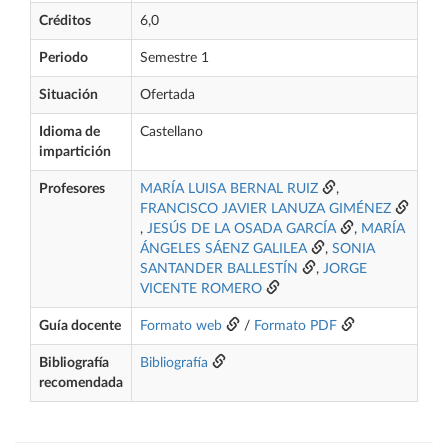
Créditos
6,0
Periodo
Semestre 1
Situación
Ofertada
Idioma de
Castellano
impartición
Profesores
MARÍA LUISA BERNAL RUIZ
,
FRANCISCO JAVIER LANUZA GIMÉNEZ
,
JESÚS DE LA OSADA GARCÍA
,
MARÍA
ÁNGELES SÁENZ GALILEA
,
SONIA
SANTANDER BALLESTÍN
,
JORGE
VICENTE ROMERO
Guía docente
Formato web
/
Formato PDF
Bibliografía
Bibliografía
recomendada