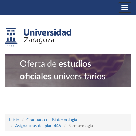
Togg
navi
Oferta de
estudios
oficiales
universitarios
Inicio
Graduado en Biotecnología
Asignaturas del plan 446
Farmacología