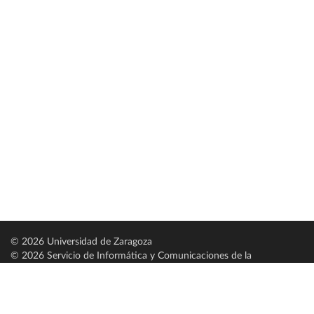
© 2026 Universidad de Zaragoza
© 2026 Servicio de Informática y Comunicaciones de la
Universidad de Zaragoza (
SICUZ
)
Universidad de Zaragoza
C/ Pedro Cerbuna, 12
ES-50009 Zaragoza