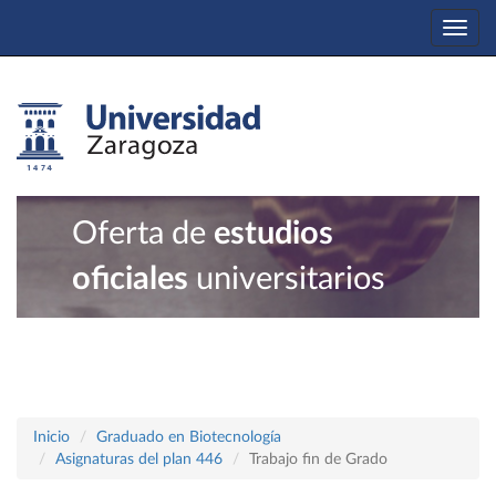
Togg
navi
Oferta de
estudios
oficiales
universitarios
Inicio
Graduado en Biotecnología
Asignaturas del plan 446
Trabajo fin de Grado