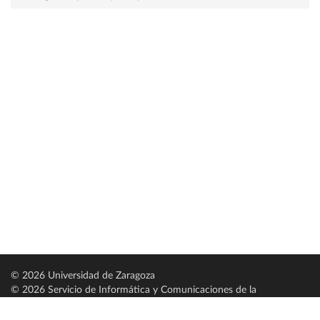
© 2026 Universidad de Zaragoza
© 2026 Servicio de Informática y Comunicaciones de la
Universidad de Zaragoza (
SICUZ
)
Universidad de Zaragoza