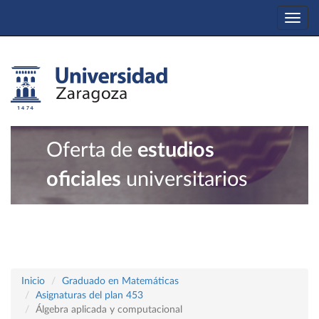
Togg
navi
Oferta de
estudios
oficiales
universitarios
Inicio
Graduado en Matemáticas
Asignaturas del plan 453
Álgebra aplicada y computacional