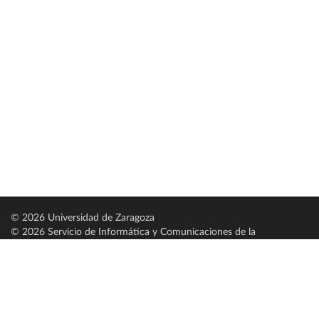
© 2026 Universidad de Zaragoza
© 2026 Servicio de Informática y Comunicaciones de la
Universidad de Zaragoza (
SICUZ
)
Universidad de Zaragoza
C/ Pedro Cerbuna, 12
ES-50009 Zaragoza
España / Spain
Tel: +34 976761000