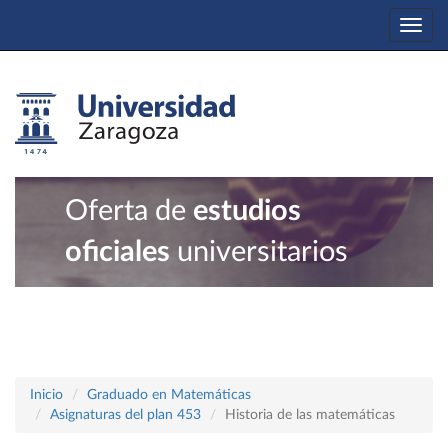
Togg
navi
Oferta de
estudios
oficiales
universitarios
Inicio
Graduado en Matemáticas
Asignaturas del plan 453
Historia de las matemáticas