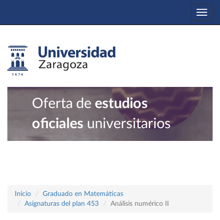
Togg
navi
Oferta de
estudios
oficiales
universitarios
Inicio
Graduado en Matemáticas
Asignaturas del plan 453
Análisis numérico II