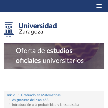
Togg
navi
Oferta de
estudios
oficiales
universitarios
Inicio
Graduado en Matemáticas
Asignaturas del plan 453
Introducción a la probabilidad y la estadística