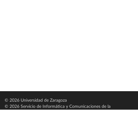
© 2026 Universidad de Zaragoza
© 2026 Servicio de Informática y Comunicaciones de la
Universidad de Zaragoza (
SICUZ
)
Universidad de Zaragoza
C/ Pedro Cerbuna, 12
ES-50009 Zaragoza
España / Spain