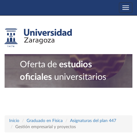
Togg
navi
Oferta de
estudios
oficiales
universitarios
Inicio
Graduado en Física
Asignaturas del plan 447
Gestión empresarial y proyectos