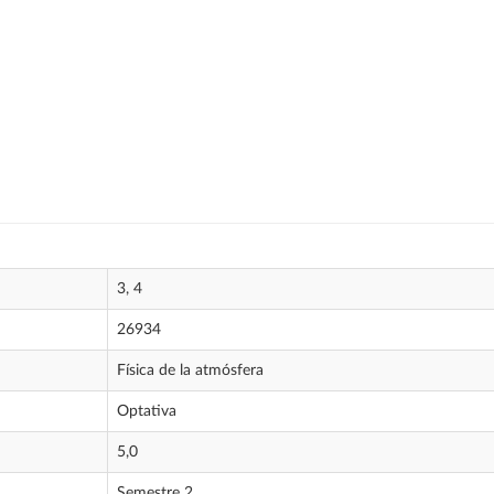
3, 4
26934
Física de la atmósfera
Optativa
5,0
Semestre 2