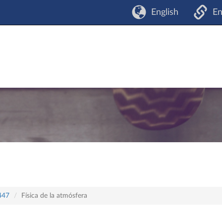
English
En
 447
Física de la atmósfera