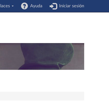
laces
Ayuda
Iniciar sesión