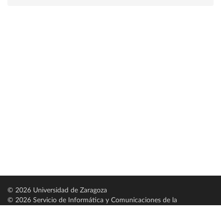
© 2026 Universidad de Zaragoza
© 2026 Servicio de Informática y Comunicaciones de la
Universidad de Zaragoza (
SICUZ
)
Universidad de Zaragoza