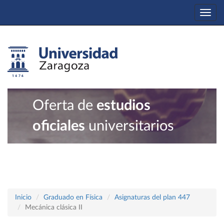
Togg
navi
Oferta de
estudios
oficiales
universitarios
Inicio
Graduado en Física
Asignaturas del plan 447
Mecánica clásica II