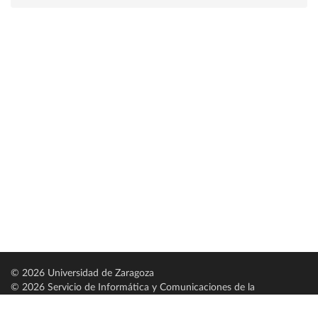
© 2026 Universidad de Zaragoza
© 2026 Servicio de Informática y Comunicaciones de la
Universidad de Zaragoza (
SICUZ
)
Universidad de Zaragoza