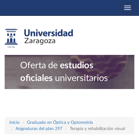
Togg
navi
Oferta de
estudios
oficiales
universitarios
Inicio
Graduado en Óptica y Optometría
Asignaturas del plan 297
Terapia y rehabilitación visual