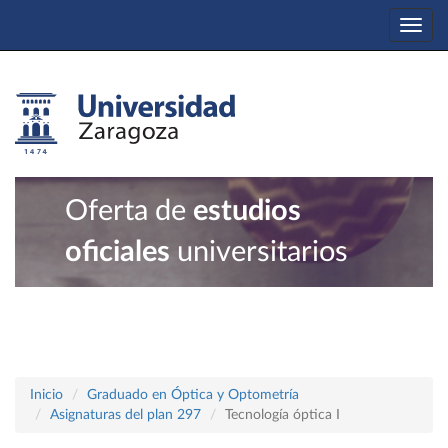
Togg
navi
Oferta de
estudios
oficiales
universitarios
Inicio
Graduado en Óptica y Optometría
Asignaturas del plan 297
Tecnología óptica I