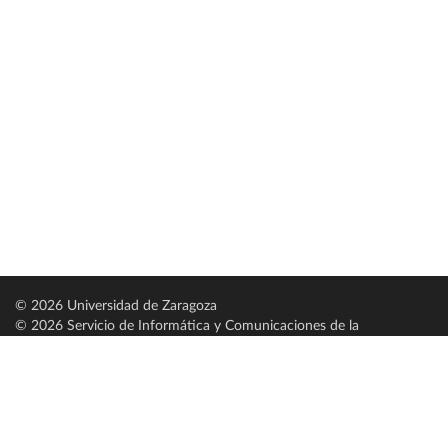
© 2026 Universidad de Zaragoza
© 2026 Servicio de Informática y Comunicaciones de la
Universidad de Zaragoza (
SICUZ
)
Universidad de Zaragoza
C/ Pedro Cerbuna, 12
ES-50009 Zaragoza
España / Spain
Tel: +34 976761000