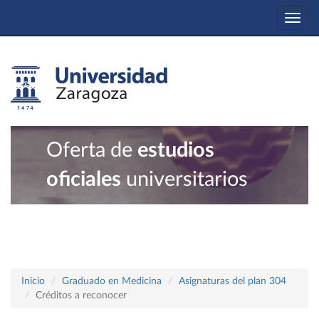
Togg
navi
Oferta de
estudios
oficiales
universitarios
Inicio
Graduado en Medicina
Asignaturas del plan 304
Créditos a reconocer