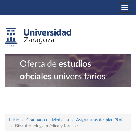
Togg
navi
Oferta de
estudios
oficiales
universitarios
Inicio
Graduado en Medicina
Asignaturas del plan 304
Bioantropología médica y forense