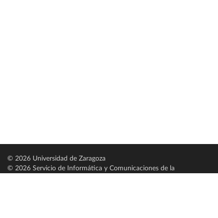
© 2026 Universidad de Zaragoza
© 2026 Servicio de Informática y Comunicaciones de la
Universidad de Zaragoza (
SICUZ
)
Universidad de Zaragoza
C/ Pedro Cerbuna, 12
ES-50009 Zaragoza
España / Spain