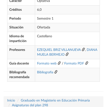
Carácter
Optativa
Créditos
6,0
Periodo
Semestre 1
Situación
Ofertada
Idioma de
Castellano
impartición
Profesores
EZEQUIEL BRIZ VILLANUEVA
,
DIANA
MUELA BERMEJO
Guía docente
Formato web
/
Formato PDF
Bibliografía
Bibliografía
recomendada
Inicio
Graduado en Magisterio en Educación Primaria
Asignaturas del plan 298