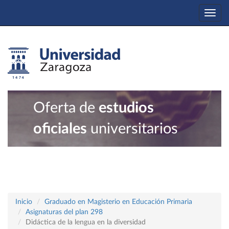
Togg
navi
Oferta de
estudios
oficiales
universitarios
Inicio
Graduado en Magisterio en Educación Primaria
Asignaturas del plan 298
Didáctica de la lengua en la diversidad