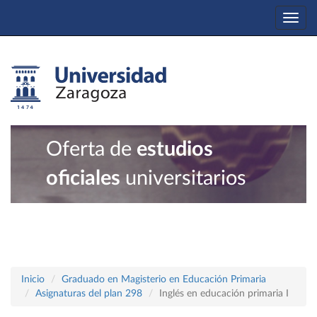
Togg
navi
Oferta de
estudios
oficiales
universitarios
Inicio
Graduado en Magisterio en Educación Primaria
Asignaturas del plan 298
Inglés en educación primaria I