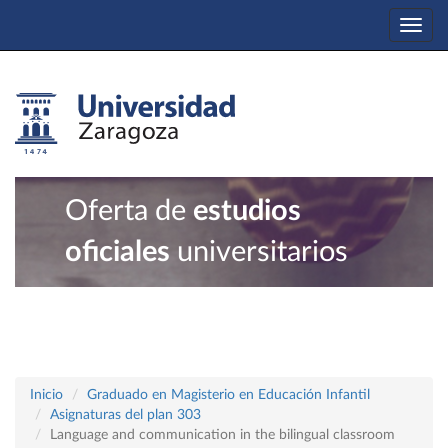
Togg
navi
Oferta de
estudios
oficiales
universitarios
Inicio
Graduado en Magisterio en Educación Infantil
Asignaturas del plan 303
Language and communication in the bilingual classroom