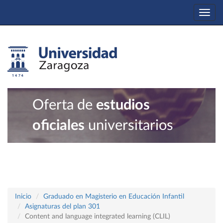
Togg
navi
Oferta de
estudios
oficiales
universitarios
Inicio
Graduado en Magisterio en Educación Infantil
Asignaturas del plan 301
Content and language integrated learning (CLIL)