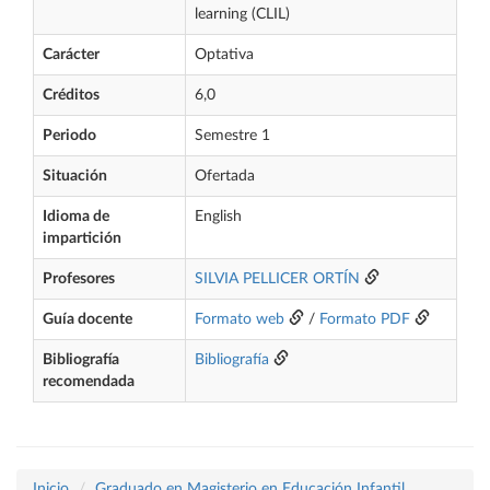
learning (CLIL)
Carácter
Optativa
Créditos
6,0
Periodo
Semestre 1
Situación
Ofertada
Idioma de
English
impartición
Profesores
SILVIA PELLICER ORTÍN
Guía docente
Formato web
/
Formato PDF
Bibliografía
Bibliografía
recomendada
Inicio
Graduado en Magisterio en Educación Infantil