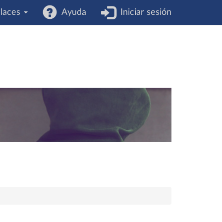
laces
Ayuda
Iniciar sesión