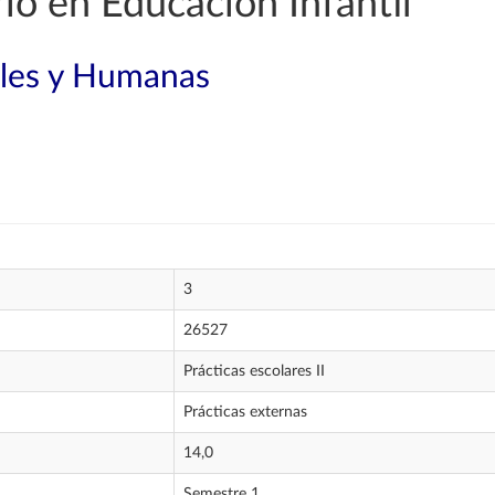
o en Educación Infantil
ales y Humanas
3
26527
Prácticas escolares II
Prácticas externas
14,0
Semestre 1