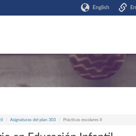
English
En
il
Asignaturas del plan 303
Prácticas escolares II