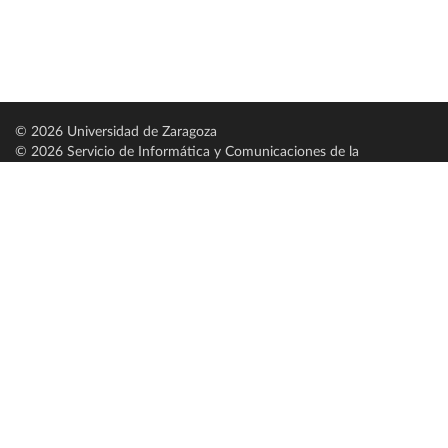
© 2026 Universidad de Zaragoza
© 2026 Servicio de Informática y Comunicaciones de la
Universidad de Zaragoza (
SICUZ
)
Universidad de Zaragoza
C/ Pedro Cerbuna, 12
ES-50009 Zaragoza
España / Spain
Tel: +34 976761000
ciu@unizar.es
Q-5018001-G
Servido por nodo: estudios
Aviso legal
|
Condiciones generales de uso
|
Política de privacidad