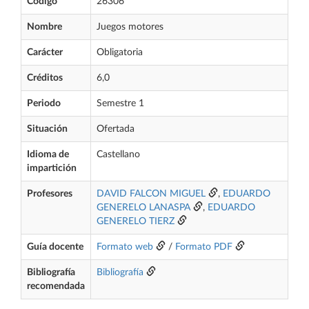
Código
26306
Nombre
Juegos motores
Carácter
Obligatoria
Créditos
6,0
Periodo
Semestre 1
Situación
Ofertada
Idioma de
Castellano
impartición
Profesores
DAVID FALCON MIGUEL
,
EDUARDO
GENERELO LANASPA
,
EDUARDO
GENERELO TIERZ
Guía docente
Formato web
/
Formato PDF
Bibliografía
Bibliografía
recomendada