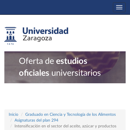
Togg
navi
Oferta de
estudios
oficiales
universitarios
Inicio
Graduado en Ciencia y Tecnología de los Alimentos
Asignaturas del plan 294
Intensificación en el sector del aceite, azúcar y productos