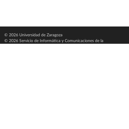
© 2026 Universidad de Zaragoza
© 2026 Servicio de Informática y Comunicaciones de la
Universidad de Zaragoza (
SICUZ
)
Universidad de Zaragoza
C/ Pedro Cerbuna, 12
ES-50009 Zaragoza
España / Spain
Tel: +34 976761000
ciu@unizar.es
Q-5018001-G
Servido por nodo: estudios
Aviso legal
|
Condiciones generales de uso
|
Política de privacidad