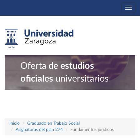
Togg
navi
Oferta de
estudios
oficiales
universitarios
Inicio
Graduado en Trabajo Social
Asignaturas del plan 274
Fundamentos jurídicos