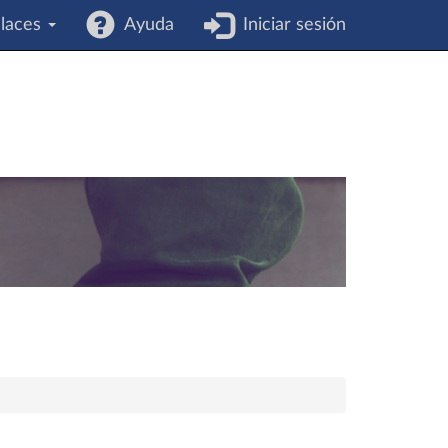
laces
Ayuda
Iniciar sesión