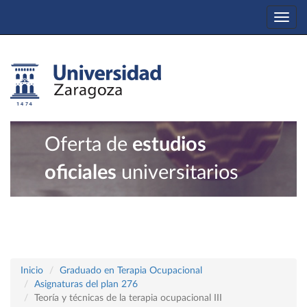
Togg
navi
Oferta de
estudios
oficiales
universitarios
Inicio
Graduado en Terapia Ocupacional
Asignaturas del plan 276
Teoría y técnicas de la terapia ocupacional III